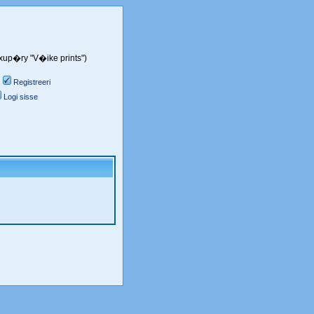
Exup�ry "V�ike prints")
Registreeri
Logi sisse