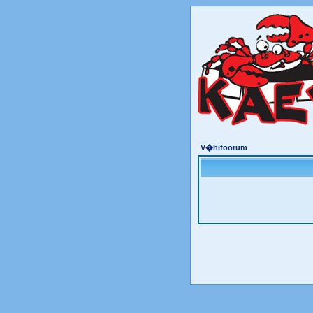
V�hifoorum