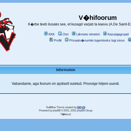
V�hifoorum
K�rbe teeb ilusaks see, et kusagil varjab ta kaevu (A.De Saint-
KKK
Otsi
Liikmete nimekiri
Kasutajagrupid
Profiil
Privaats�numite lugemiseks logi sisse
Information
Vabandame, aga foorum on ajutiselt suletud. Proovige hiljem uuesti.
SwiftBlue Theme created by
BitByBit
Powered by
phpBB
© 2001, 2002 phpBB Group
T�lkinud: