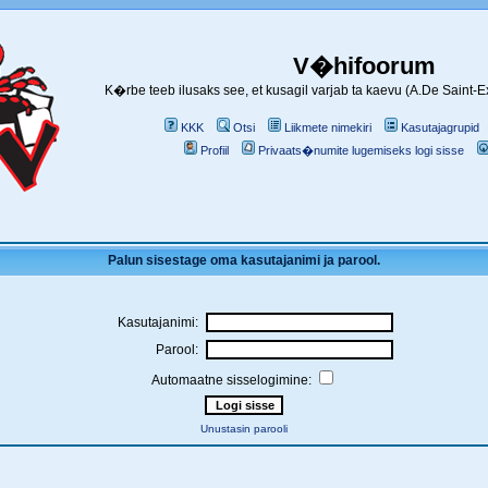
V�hifoorum
K�rbe teeb ilusaks see, et kusagil varjab ta kaevu (A.De Saint-
KKK
Otsi
Liikmete nimekiri
Kasutajagrupid
Profiil
Privaats�numite lugemiseks logi sisse
Palun sisestage oma kasutajanimi ja parool.
Kasutajanimi:
Parool:
Automaatne sisselogimine:
Unustasin parooli