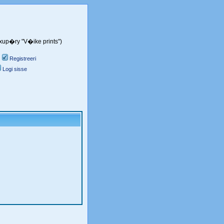
Exup�ry "V�ike prints")
Registreeri
Logi sisse