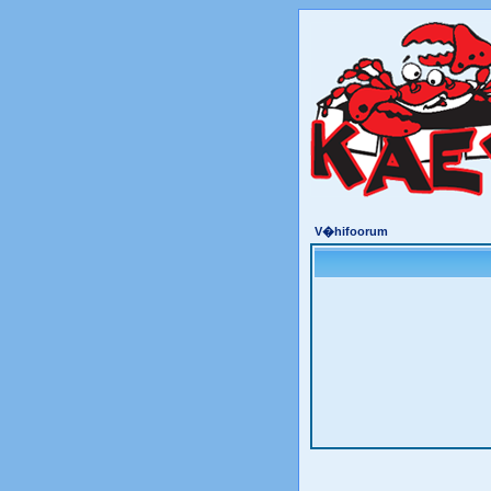
V�hifoorum