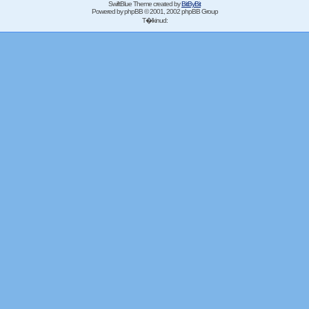
SwiftBlue Theme created by
BitByBit
Powered by
phpBB
© 2001, 2002 phpBB Group
T�lkinud: